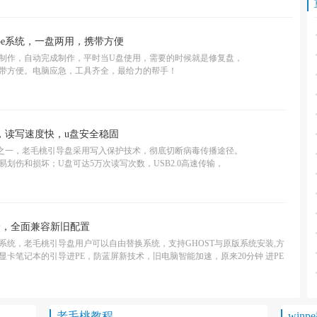
npe系统，一盘两用，携带方便
制作，自动完成制作，平时当U盘使用，需要的时候就是修复盘，
带方便。电脑应急，工具齐全，最给力的帮手！
盘，读写速度快，u盘安全稳固
之一，老毛桃引导盘采用写入保护技术，彻底切断病毒传播途径。
划伤和损坏；U盘可达5万次读写次数，USB2.0高速传输，
捷，全面兼容新旧配置
系统，老毛桃引导盘用户可以自由替换系统，支持GHOST与原版系统安装,方
卡笔记本的引导进PE，防蓝屏新技术，旧电脑智能加速，原来20分钟 进PE
老毛桃教程
winp