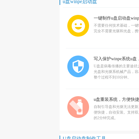
u盘winpe启动盘
一键制作u盘启动盘wi
不需要任何技术基础，一键
完全不需要光驱和光盘，携
写入保护winpe系统u
U盘是病毒传播的主要途径
光盘和光驱系机械产品，容易
整个过程不到10分钟。
u盘重装系统，方便快
自制引导盘和光驱无法更新
便快捷，自动安装。支持双显
的2分钟完成。
U盘启动盘制作工具