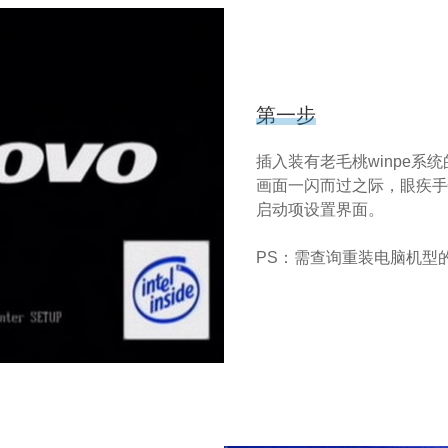
第一步
插入装有老毛桃winpe系
画面一闪而过之际，眼疾手
启动项设置界面。
PS：需查询重装电脑机型