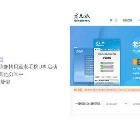
盘
镜像拷贝至老毛桃U盘启动
其他分区中
快捷键