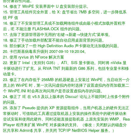
部分兼容性问题。
14. 修改了 WinPE 安装界面中 U 盘安装部分提示。
15. 管理工具组件完全外置，给 X: 盘节省出 7MB 多空间，进一步降低系
统 PF 值
16. 修正了不安装管理工具或不加载网络组件或由最小模式加载外置程序
后，IE 不能注册 FLASH9A.OCX 组件的问题。
17. 去除了资源管理器中无用的“右键→新建→快捷方式”菜单项。
18. 修正了手动加载外部配置不能自动启用桌面背景的问题。
19. 部分解决了一些 High Definition Audio 声卡驱动无法加载的问题。
20. 卡巴斯基病毒库升级到 2007-09-10 19:20:04。
21. 使用 ryvius 的 NForce 解决方案
22. 更新了 Intel（支持到 G35）、ATI、SIS 显卡驱动。同时将 nVidia 显
卡驱动进行了扩充。从 RIVA TNT 到最新的 G86 系列，包括专业显卡和移
动显卡。
23. 修正了在内存低于 256MB 的机器硬盘上安装过 WinPE，当启动另一介
质上的 WinPE 时，第一次讯问虚拟内存时选择了设置虚拟内存而加载第二
个 WinPE.INI 时会再次询问用户是否设置虚拟内存的问题。
24. 修正了 IE 在 v5.5 及以上版本的 Discuz! 论坛上不能同时上传多个附件
的问题。
25. 添加了 Pseudo 提供的 XP 资源提取组件，当用户机器上的硬件无法正
常驱动时，可借助此工具通过提取机器上安装的操作系统中的硬件驱动来
尝试安装和使用此硬件。同时还能直接提取机器 上原先安装的 WMP、Rea
lPlayer 程序来扩展 WinPE 对多媒体的支持。（修改：关闭默认的磁盘分
区共享和 Admin$ 共享，并关闭 TCP/IP NetBIOS Helper 服务。）