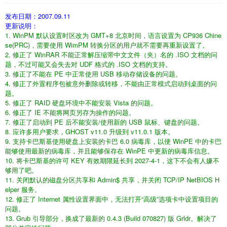
发布日期：2007.09.11
更新说明：
1. WinPM 默认设置时区改为 GMT+8 北京时间，语言设置为 CP936 Chine
se(PRC)，需要使用 WimPM 转换分区的用户就不需要再重新设置了。
2. 修正了 WinRAR 不能正常解压缩带中文文件（夹）名的 .ISO 文档的问
题，不过可能又会失去对 UDF 格式的 .ISO 文档的支持。
3. 修正了不能在 PE 中正常使用 USB 移动存储设备的问题。
4. 修正了外置程序包被意外删除或转移，不能由正常模式启动到桌面的问
题。
5. 修正了 RAID 硬盘环境中不能安装 Vista 的问题。
6. 修正了 IE 不能将网页另存为操作的问题。
7. 修正了启动到 PE 后不能安装/使用新的 USB 鼠标、键盘的问题。
8. 应许多用户要求，GHOST v11.0 升级到 v11.0.1 版本。
9. 支持卡巴斯基使用硬盘上安装的卡巴 6.0 病毒库，以便 WinPE 中的卡巴
能够使用最新的病毒库，并且能够保存在 WinPE 中更新的病毒库信息。
10. 将卡巴斯基的许可 KEY 有效期限延长到 2027-4-1，这下不会有人嫌不
够用了吧。
11. 关闭默认的磁盘分区共享和 Admin$ 共享，并关闭 TCP/IP NetBIOS H
elper 服务。
12. 修正了 Internet 属性设置界面中，无法打开“高级”选项卡中设置项目的
问题。
13. Grub 引导部分，换成了最新的 0.4.3 (Build 070827) 版 Grldr。解决了