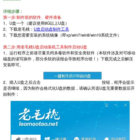
详细步骤：
第一步
:
制作前的软件、硬件准备
1
、
U
盘一个（建议使用
8G
以上
U
盘）
2
、下载老毛桃：
U
盘启动盘制作工具
3
、下载您需要安装的系统镜像（即
xp/win7/win8/win10
系统文件）
第二步
:
用老毛桃
U
盘启动装机工具制作启动
U
盘
1
、运行程序之前请尽量关闭杀毒软件和安全类软件（本软件涉及对可移动
磁盘的读写操作，部分杀软的误报会导致程序出错！）下载完成之后解压
安装即可。
2
、插入
U
盘之后点击
按钮，程序会提示
是否继续，因为制作会格式化
U
盘的数据，请确认所选
U
盘无重要数据后开
始制作：