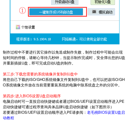
制作过程中不要进行其它操作以免造成制作失败，制作过程中可能会出现
短时间的停顿，请耐心等待几秒钟，当提示制作完成时，安全弹出您的
U
盘
并重新插拔
U
盘，即可完成启动
U
盘的制作。
第三步
:
下载您需要的系统镜像并复制到
U
盘中
将您自己下载的
ISO/GHO
系统镜像文件复制到
U
盘中，也可以把该
ISO/GH
O
系统镜像文件放在当前需要重装系统的电脑中除系统盘之外的分区中。
第四步
:
进入
BIOS
设置
U
盘启动顺序
电脑启动时可一直按启动快捷键或者通过
BIOS/UEFI
设置启动顺序进入
PE
启动快捷键可通过程序查询具体品牌
U
盘启动快捷键（如下图所示）
若要通过
BIOS/UEFI
设置启动顺序进入
PE
请参阅：
老毛桃BIOS设置U盘启
动教程