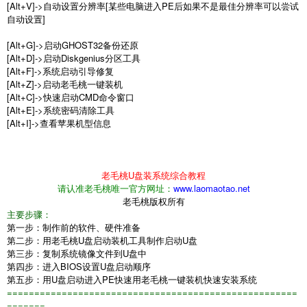
[Alt+V]->自动设置分辨率[某些电脑进入PE后如果不是最佳分辨率可以尝试
自动设置]
[Alt+G]->启动GHOST32备份还原
[Alt+D]->启动Diskgenius分区工具
[Alt+F]->系统启动引导修复
[Alt+Z]->启动老毛桃一键装机
[Alt+C]->快速启动CMD命令窗口
[Alt+E]->系统密码清除工具
[Alt+I]->查看苹果机型信息
老毛桃
U
盘装系统综合教程
请认准老毛桃唯一官方网址：
www.laomaotao.net
老毛桃版权所有
主要步骤：
第一步：制作前的软件、硬件准备
第二步：用老毛桃
U
盘启动装机工具制作启动
U
盘
第三步：复制系统镜像文件到
U
盘中
第四步：进入
BIOS
设置
U
盘启动顺序
第五步：用
U
盘启动进入
PE
快速用老毛桃一键装机快速安装系统
=====================================================
=======