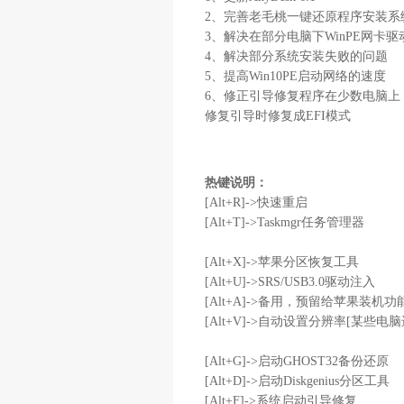
2、完善老毛桃一键还原程序安装
3、解决在部分电脑下WinPE网卡
4、解决部分系统安装失败的问题
5、提高Win10PE启动网络的速度
6、修正引导修复程序在少数电脑上，
修复引导时修复成EFI模式
热键说明：
[Alt+R]->快速重启
[Alt+T]->Taskmgr任务管理器
[Alt+X]->苹果分区恢复工具
[Alt+U]->SRS/USB3.0驱动注入
[Alt+A]->备用，预留给苹果装机
[Alt+V]->自动设置分辨率[某
[Alt+G]->启动GHOST32备份还原
[Alt+D]->启动Diskgenius分区工具
[Alt+F]->系统启动引导修复