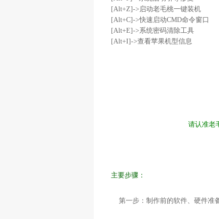
[Alt+Z]->启动老毛桃一键装机
[Alt+C]->快速启动CMD命令窗口
[Alt+E]->系统密码清除工具
[Alt+I]->查看苹果机型信息
请认准老
主要步骤：
第一步：制作前的软件、硬件准