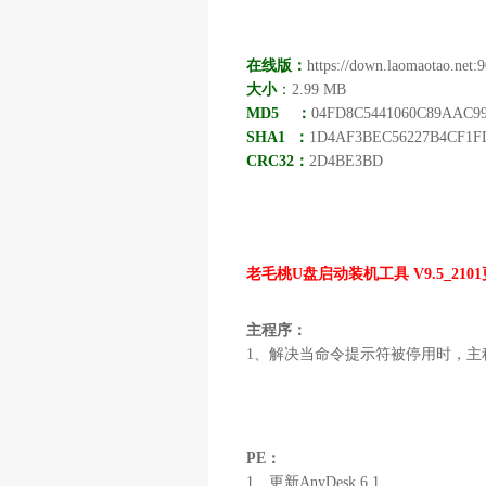
在线版：
https://down.laomaotao.net
大小
：
2.99 MB
MD5 ：
04FD8C5441060C89AAC9
SHA1 ：
1D4AF3BEC56227B4CF1F
CRC32：
2D4BE3BD
老毛桃U盘启动装机工具
V9.5_21
主程序：
1、解决当命令提示符被停用时，主
PE：
1、更新AnyDesk 6.1