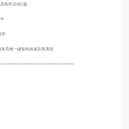
具制作启动U盘
盘中
顺序
用老毛桃一键装机快速安装系统
=================================
）