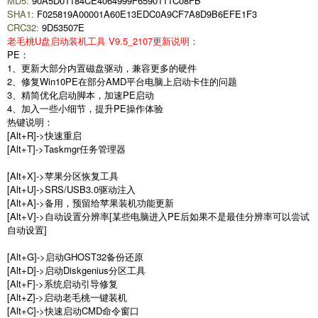
MD5:
90A5D01184CE4064999F6590111C08FB
SHA1:
F025819A00001A60E13EDC0A9CF7A8D9B6EFE1F3
CRC32:
9D53507E
老毛桃U盘启动装机工具
V9.5_2107更新说明
：
PE：
1、更新大部分内置磁盘驱动，兼容更多的硬件
2、修复Win10PE在部分AMD平台电脑上启动卡住的问题
3、精简优化启动脚本，加速PE启动
4、加入一些小细节，提升PE操作体验
热键说明：
[Alt+R]->快速重启
[Alt+T]->Taskmgr任务管理器
[Alt+X]->苹果分区恢复工具
[Alt+U]->SRS/USB3.0驱动注入
[Alt+A]->备用，预留给苹果装机功能更新
[Alt+V]->自动设置分辨率[某些电脑进入PE后如果不是最佳分辨率可以尝试
自动设置]
[Alt+G]->启动GHOST32备份还原
[Alt+D]->启动Diskgenius分区工具
[Alt+F]->系统启动引导修复
[Alt+Z]->启动老毛桃一键装机
[Alt+C]->快速启动CMD命令窗口