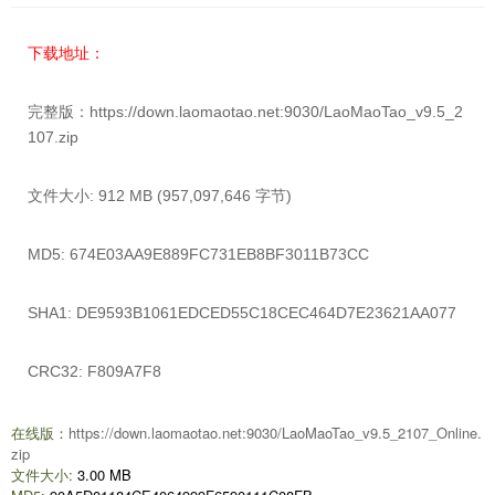
下载地址：
完整版：
https://down.laomaotao.net:9030/LaoMaoTao_v9.5_2
107.zip
文件大小:
912 MB (957,097,646 字节)
MD5:
674E03AA9E889FC731EB8BF3011B73CC
SHA1:
DE9593B1061EDCED55C18CEC464D7E23621AA077
CRC32:
F809A7F8
在线版：
https://down.laomaotao.net:9030/LaoMaoTao_v9.5_2107_Online.
zip
文件大小:
3.00 MB