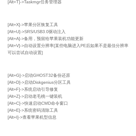
[Alt+T]->Taskmgr任务管理器
[Alt+X]->苹果分区恢复工具
[Alt+U]->SRS/USB3.0驱动注入
[Alt+A]->备用，预留给苹果装机功能更新
[Alt+V]->自动设置分辨率[某些电脑进入PE后如果不是最佳分辨率
可以尝试自动设置]
[Alt+G]->启动GHOST32备份还原
[Alt+D]->启动Diskgenius分区工具
[Alt+F]->系统启动引导修复
[Alt+Z]->启动老毛桃一键装机
[Alt+C]->快速启动CMD命令窗口
[Alt+E]->系统密码清除工具
[Alt+I]->查看苹果机型信息