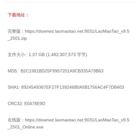
下载地址：
完整版：
https://downwz.laomaotao.net:9031/LaoMaoTao_v9.5
_2501.zip
文件大小:
1.37 GB (1,482,307,573 字节)
MD5:
B2C1981BD25F9957201A9CB335A79B63
SHA1:
89245A9367EF27F139246B0A5B1756AC4F7DB403
CRC32:
E0478E9D
在线版：
https://downwz.laomaotao.net:9031/LaoMaoTao_v9.5
_2501_Online.exe