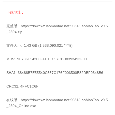
下载地址：
完整版：
https://downwz.laomaotao.net:9031/LaoMaoTao_v9.5
_2504.zip
文件大小:
1.43 GB (1,538,090,021 字节)
MD5:
9E736E142E0FFE1EC97CBD8393493F99
SHA1:
38488B7E55540C557C176F006500E82DBF0348B6
CRC32:
4FFC1C6F
在线版：
https://downwz.laomaotao.net:9031/LaoMaoTao_v9.5
_2504_Online.exe