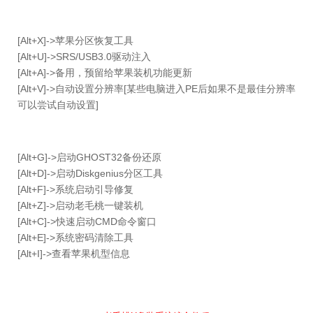
[Alt+X]->苹果分区恢复工具
[Alt+U]->SRS/USB3.0驱动注入
[Alt+A]->备用，预留给苹果装机功能更新
[Alt+V]->自动设置分辨率[某些电脑进入PE后如果不是最佳分辨率
可以尝试自动设置]
[Alt+G]->启动GHOST32备份还原
[Alt+D]->启动Diskgenius分区工具
[Alt+F]->系统启动引导修复
[Alt+Z]->启动老毛桃一键装机
[Alt+C]->快速启动CMD命令窗口
[Alt+E]->系统密码清除工具
[Alt+I]->查看苹果机型信息