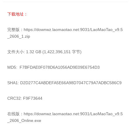
下载地址：
完整版：https://downwz.laomaotao.net:9031/LaoMaoTao_v9.5
_2606_1.zip
文件大小:
1.32 GB (1,422,396,151 字节)
MD5:
F7BFDAE0F078D6A1056AD9E09E6754D3
SHA1:
D2D277C4ABDEFA5E66A98D7047C79A7ADBC586C9
CRC32:
F9F73644
在线版：https://downwz.laomaotao.net:9031/LaoMaoTao_v9.5
_2606_Online.exe