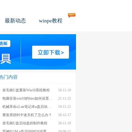
最新动态
winpe教程
热门内容
老毛桃U盘重装Win10系统教程
18-11-10
电脑安装win10的bios如何设置u盘图文教程
21-11-22
机械革命z2-air笔记本u盘启动BIOS设置教程
19-11-21
重装系统时中途关机了怎么办？
18-12-17
老毛桃U盘启动盘的制作教程
18-11-10
雷神911M u盘启动BIOS设置教程
19-06-21