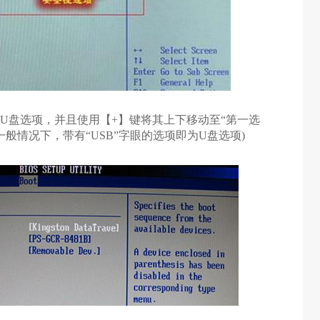
到U盘选项，并且使用
【
+
】键将其上下移动至“
第一选
一般情况下，带有“USB”字眼的选项即为U盘选项)