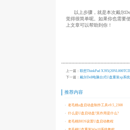
以上步骤，就是本次戴尔Del
觉得很简单呢。如果你也需要使用
上文章可以帮助到你！
上一篇：
联想ThinkPad X395(20NL00
下一篇：
戴尔Dell电脑台式U盘重装xp系
推荐内容
老毛桃u盘启动盘制作工具v9.5_2308
什么是U盘启动盘?其作用是什么?
老毛桃BIOS设置U盘启动教程
老毛桃U盘重装Win10系统教程