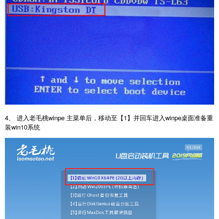
4、 进入老毛桃winpe 主菜单后，移动至【1】并回车进入winpe桌面准备重
装win10系统