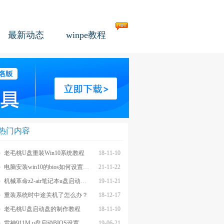
最新动态
winpe教程
热门内容
老毛桃U盘重装Win10系统教程
18-11-10
电脑安装win10的bios如何设置u盘图文教程
21-11-22
机械革命z2-air笔记本u盘启动BIOS设置教程
19-11-21
重装系统时中途关机了怎么办？
18-12-17
老毛桃U盘启动盘的制作教程
18-11-10
雷神911M u盘启动BIOS设置教程
19-06-21