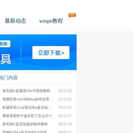
最新动态
winpe教程
热门内容
老毛桃U盘重装Win10系统教程
18-11-10
电脑安装win10的bios如何设置u盘图文教程
21-11-22
机械革命z2-air笔记本u盘启动BIOS设置教程
19-11-21
重装系统时中途关机了怎么办？
18-12-17
老毛桃U盘启动盘的制作教程
18-11-10
雷神911M u盘启动BIOS设置教程
19-06-21