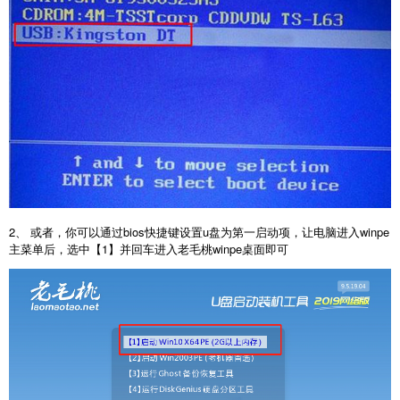
2、 或者，你可以通过bios快捷键设置u盘为第一启动项，让电脑进入winpe
主菜单后，选中【1】并回车进入老毛桃winpe桌面即可