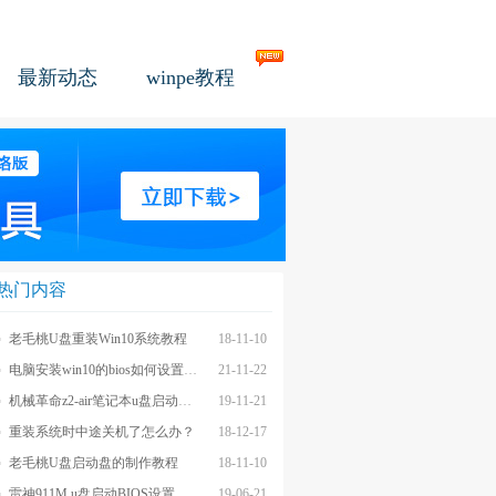
最新动态
winpe教程
热门内容
老毛桃U盘重装Win10系统教程
18-11-10
电脑安装win10的bios如何设置u盘图文教程
21-11-22
机械革命z2-air笔记本u盘启动BIOS设置教程
19-11-21
重装系统时中途关机了怎么办？
18-12-17
老毛桃U盘启动盘的制作教程
18-11-10
雷神911M u盘启动BIOS设置教程
19-06-21