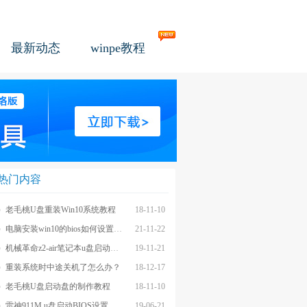
最新动态
winpe教程
热门内容
老毛桃U盘重装Win10系统教程
18-11-10
电脑安装win10的bios如何设置u盘图文教程
21-11-22
机械革命z2-air笔记本u盘启动BIOS设置教程
19-11-21
重装系统时中途关机了怎么办？
18-12-17
老毛桃U盘启动盘的制作教程
18-11-10
雷神911M u盘启动BIOS设置教程
19-06-21