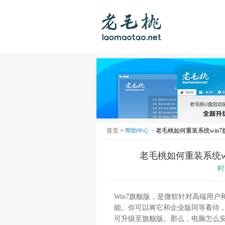
首页
>
帮助中心 >
老毛桃如何重装系统win7
老毛桃如何重装系统wi
时
Win7旗舰版，是微软针对高端用户
能。你可以将它和企业版同等看待
可升级至旗舰版。那么，电脑怎么安