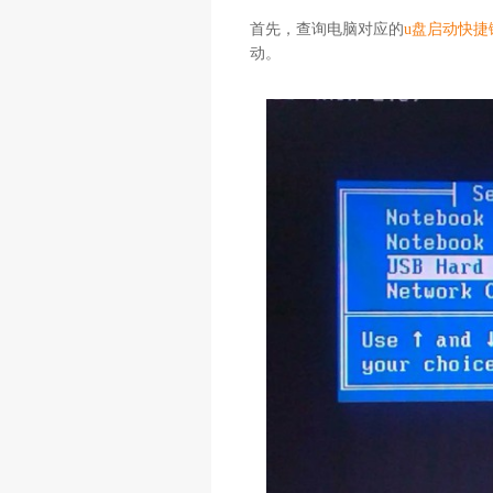
首先，查询电脑对应的
u盘启动快捷
动。