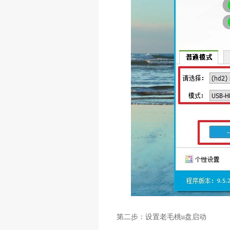
第二步：设置老毛桃u盘启动