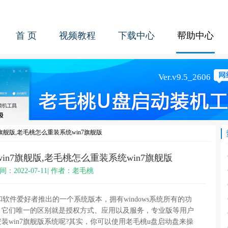
首 页
视频教程
下载中心
帮助中心
旗舰版,老毛桃怎么重装系统win7旗舰版
n7旗舰版,老毛桃怎么重装系统win7旗舰版
间：2022-07-11| 作者：老毛桃
和软件爱好者推出的一个系统版本，拥有windows系统所有的功
，它们唯一的区别就是授权方式、应用以及服务，专业版等用户
装win7旗舰版系统呢?其实，你可以使用老毛桃u盘启动盘来操