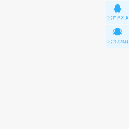
QQ在线客服
QQ咨询群聊