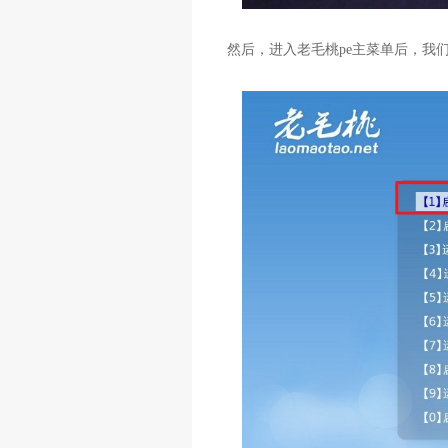
然后，进入老毛桃pe主菜单后，我们