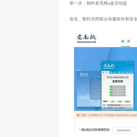
第一步：制作老毛桃u盘启动盘
首先，暂时关闭部分杀毒软件和安