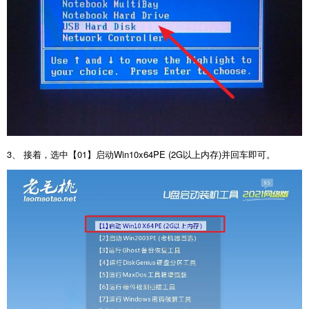
3、 接着，选中【01】启动Win10x64PE (2G以上内存)并回车即可。