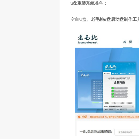
u盘
重装系统
准备：
空白U盘、
老毛桃u盘启动盘制作工