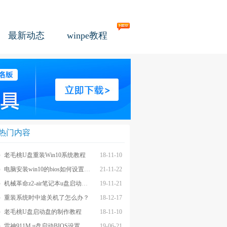
最新动态
winpe教程
热门内容
老毛桃U盘重装Win10系统教程
18-11-10
电脑安装win10的bios如何设置u盘图文教程
21-11-22
机械革命z2-air笔记本u盘启动BIOS设置教程
19-11-21
重装系统时中途关机了怎么办？
18-12-17
老毛桃U盘启动盘的制作教程
18-11-10
雷神911M u盘启动BIOS设置教程
19-06-21