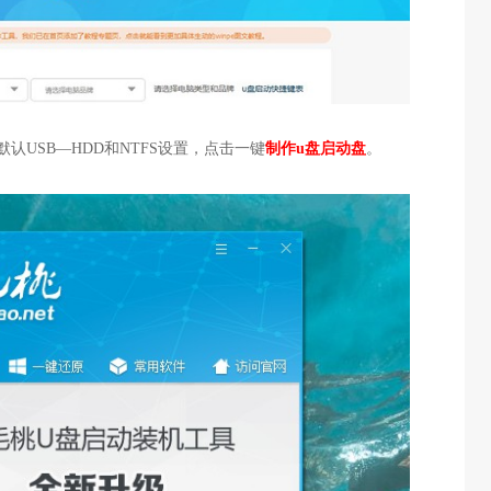
认USB—HDD和NTFS设置，点击一键
制作u盘启动盘
。