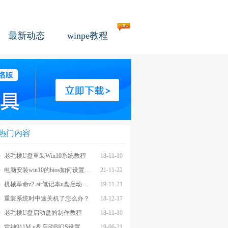
最新动态
winpe教程
热门内容
老毛桃U盘重装Win10系统教程
18-11-10
电脑安装win10的bios如何设置u盘图文教程
21-11-22
机械革命z2-air笔记本u盘启动BIOS设置教程
19-11-21
重装系统时中途关机了怎么办？
18-12-17
老毛桃U盘启动盘的制作教程
18-11-10
雷神911M u盘启动BIOS设置教程
19-06-21