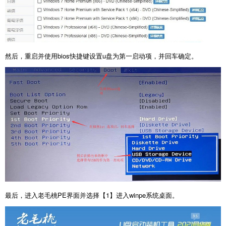
然后，重启并使用bios快捷键设置u盘为第一启动项，并回车确定。
最后，进入老毛桃PE界面并选择【1】进入winpe系统桌面。