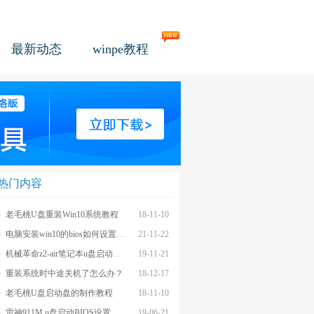
最新动态
winpe教程
热门内容
老毛桃U盘重装Win10系统教程
18-11-10
电脑安装win10的bios如何设置u盘图文教程
21-11-22
机械革命z2-air笔记本u盘启动BIOS设置教程
19-11-21
重装系统时中途关机了怎么办？
18-12-17
老毛桃U盘启动盘的制作教程
18-11-10
雷神911M u盘启动BIOS设置教程
19-06-21