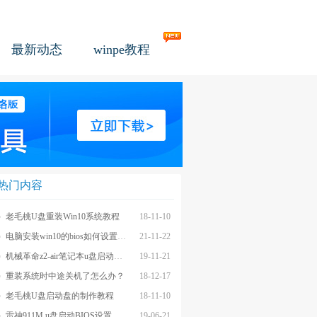
最新动态
winpe教程
热门内容
老毛桃U盘重装Win10系统教程
18-11-10
电脑安装win10的bios如何设置u盘图文教程
21-11-22
机械革命z2-air笔记本u盘启动BIOS设置教程
19-11-21
重装系统时中途关机了怎么办？
18-12-17
老毛桃U盘启动盘的制作教程
18-11-10
雷神911M u盘启动BIOS设置教程
19-06-21