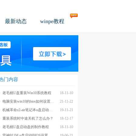
最新动态
winpe教程
热门内容
老毛桃U盘重装Win10系统教程
18-11-10
电脑安装win10的bios如何设置u盘图文教程
21-11-22
机械革命z2-air笔记本u盘启动BIOS设置教程
19-11-21
重装系统时中途关机了怎么办？
18-12-17
老毛桃U盘启动盘的制作教程
18-11-10
雷神911M u盘启动BIOS设置教程
19-06-21