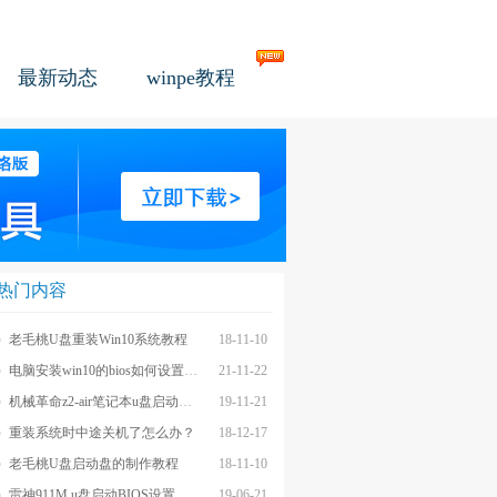
最新动态
winpe教程
热门内容
老毛桃U盘重装Win10系统教程
18-11-10
电脑安装win10的bios如何设置u盘图文教程
21-11-22
机械革命z2-air笔记本u盘启动BIOS设置教程
19-11-21
重装系统时中途关机了怎么办？
18-12-17
老毛桃U盘启动盘的制作教程
18-11-10
雷神911M u盘启动BIOS设置教程
19-06-21