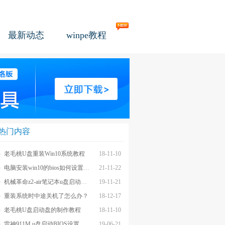
最新动态
winpe教程
热门内容
老毛桃U盘重装Win10系统教程
18-11-10
电脑安装win10的bios如何设置u盘图文教程
21-11-22
机械革命z2-air笔记本u盘启动BIOS设置教程
19-11-21
重装系统时中途关机了怎么办？
18-12-17
老毛桃U盘启动盘的制作教程
18-11-10
雷神911M u盘启动BIOS设置教程
19-06-21