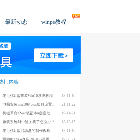
最新动态
winpe教程
热门内容
老毛桃U盘重装Win10系统教程
18-11-10
电脑安装win10的bios如何设置u盘图文教程
21-11-22
机械革命z2-air笔记本u盘启动BIOS设置教程
19-11-21
重装系统时中途关机了怎么办？
18-12-17
老毛桃U盘启动盘的制作教程
18-11-10
雷神911M u盘启动BIOS设置教程
19-06-21