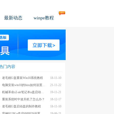
最新动态
winpe教程
热门内容
老毛桃U盘重装Win10系统教程
18-11-10
电脑安装win10的bios如何设置u盘图文教程
21-11-22
机械革命z2-air笔记本u盘启动BIOS设置教程
19-11-21
重装系统时中途关机了怎么办？
18-12-17
老毛桃U盘启动盘的制作教程
18-11-10
雷神911M u盘启动BIOS设置教程
19-06-21