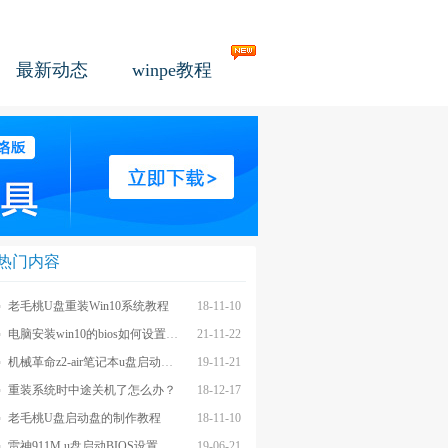
最新动态
winpe教程
热门内容
老毛桃U盘重装Win10系统教程
18-11-10
电脑安装win10的bios如何设置u盘图文教程
21-11-22
机械革命z2-air笔记本u盘启动BIOS设置教程
19-11-21
重装系统时中途关机了怎么办？
18-12-17
老毛桃U盘启动盘的制作教程
18-11-10
雷神911M u盘启动BIOS设置教程
19-06-21