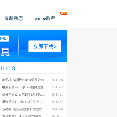
最新动态
winpe教程
热门内容
老毛桃U盘重装Win10系统教程
18-11-10
电脑安装win10的bios如何设置u盘图文教程
21-11-22
机械革命z2-air笔记本u盘启动BIOS设置教程
19-11-21
重装系统时中途关机了怎么办？
18-12-17
老毛桃U盘启动盘的制作教程
18-11-10
雷神911M u盘启动BIOS设置教程
19-06-21