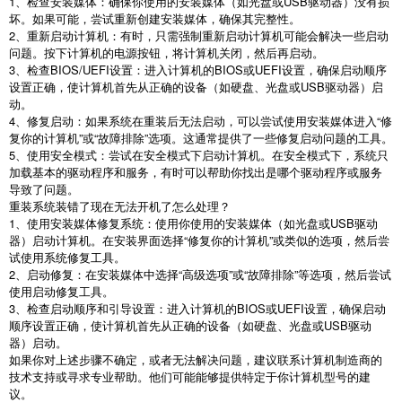
1
、检查安装媒体：确保你使用的安装媒体（如光盘或
USB
驱动器）没有损
坏。如果可能，尝试重新创建安装媒体，确保其完整性。
2
、重新启动计算机：有时，只需强制重新启动计算机可能会解决一些启动
问题。按下计算机的电源按钮，将计算机关闭，然后再启动。
3
、检查
BIOS/UEFI
设置：进入计算机的
BIOS
或
UEFI
设置，确保启动顺序
设置正确，使计算机首先从正确的设备（如硬盘、光盘或
USB
驱动器）启
动。
4
、修复启动：如果系统在重装后无法启动，可以尝试使用安装媒体进入
“
修
复你的计算机
”
或
“
故障排除
”
选项。这通常提供了一些修复启动问题的工具。
5
、使用安全模式：尝试在安全模式下启动计算机。在安全模式下，系统只
加载基本的驱动程序和服务，有时可以帮助你找出是哪个驱动程序或服务
导致了问题。
重装系统装错了现在无法开机了怎么处理？
1
、使用安装媒体修复系统：使用你使用的安装媒体（如光盘或
USB
驱动
器）启动计算机。在安装界面选择
“
修复你的计算机
”
或类似的选项，然后尝
试使用系统修复工具。
2
、启动修复：在安装媒体中选择
“
高级选项
”
或
“
故障排除
”
等选项，然后尝试
使用启动修复工具。
3
、检查启动顺序和引导设置：进入计算机的
BIOS
或
UEFI
设置，确保启动
顺序设置正确，使计算机首先从正确的设备（如硬盘、光盘或
USB
驱动
器）启动。
如果你对上述步骤不确定，或者无法解决问题，建议联系计算机制造商的
技术支持或寻求专业帮助。他们可能能够提供特定于你计算机型号的建
议。