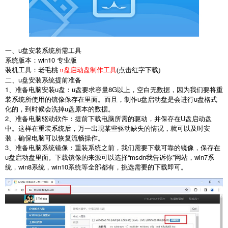
一、
u
盘安装系统所需工具
系统版本：
win10
专业版
装机工具：老毛桃
u盘启动盘制作工具
(点击红字下载)
二、
u
盘安装系统提前准备
1
、准备电脑安装
u
盘：
u
盘要求容量
8G
以上，空白无数据，因为我们要将重
装系统所使用的镜像保存在里面。而且，制作
u
盘启动盘是会进行
u
盘格式
化的，到时候会洗掉
u
盘原本的数据。
2
、准备电脑驱动软件：提前下载电脑所需的驱动，并保存在
U
盘启动盘
中。这样在重装系统后，万一出现某些驱动缺失的情况，就可以及时安
装，确保电脑可以恢复流畅操作。
3
、准备电脑系统镜像：重装系统之前，我们需要下载可靠的镜像，保存在
u
盘启动盘里面。下载镜像的来源可以选择
“msdn
我告诉你
”
网站，
win7
系
统，
win8
系统，
win10
系统等全部都有，挑选需要的下载即可。