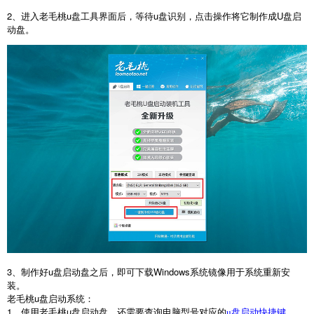
2
、进入老毛桃
u
盘工具界面后，等待
u
盘识别，点击操作将它制作成
U
盘启
动盘。
3
、制作好
u
盘启动盘之后，即可下载
Windows
系统镜像用于系统重新安
装。
老毛桃
u
盘启动系统：
1
、使用老毛桃
u
盘启动盘，还需要查询电脑型号对应的
。
u盘启动快捷键