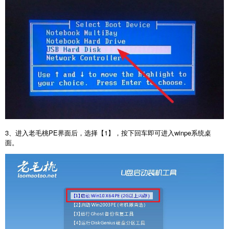
3
、进入老毛桃
PE
界面后，选择【
1
】，按下回车即可进入
winpe
系统桌
面。