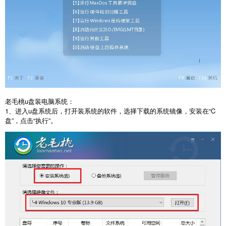
老毛桃
u
盘装电脑系统：
1
、进入
u
盘系统后，打开装系统的软件，选择下载的系统镜像，安装在
“C
盘
”
，点击
“
执行
”
。