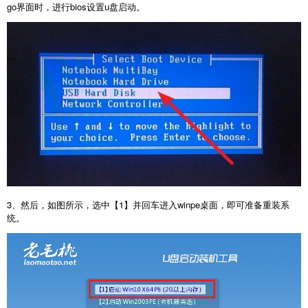
go
界面时，进行
bios
设置
u
盘启动。
3
、然后，如图所示，选中【
1
】并回车进入
winpe
桌面，即可准备重装系
统。