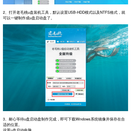
2
、打开老毛桃
u
盘装机工具，默认设置
USB-HDD
模式以及
NTFS
格式，就
可以一键制作成
u
盘启动盘了。
3
、耐心等待
u
盘启动盘制作完成，即可下载
Windows
系统镜像并保存在合
适的位置。
设置
u
盘启动电脑