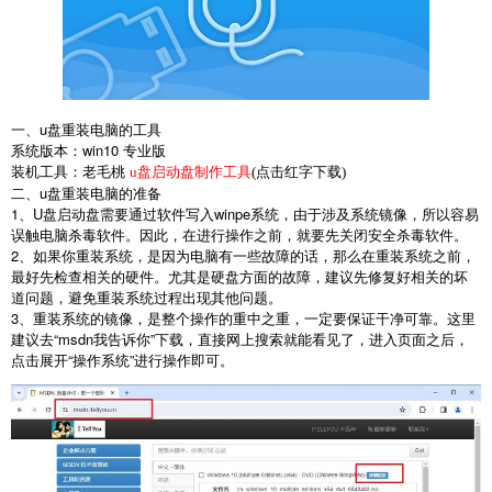
一、
u
盘重装电脑的工具
系统版本：
win10
专业版
装机工具：老毛桃
u盘启动盘制作工具
(点击红字下载)
二、
u
盘重装电脑的准备
1
、
U
盘启动盘需要通过软件写入
winpe
系统，由于涉及系统镜像，所以容易
误触电脑杀毒软件。因此，在进行操作之前，就要先关闭安全杀毒软件。
2
、如果你重装系统，是因为电脑有一些故障的话，那么在重装系统之前，
最好先检查相关的硬件。尤其是硬盘方面的故障，建议先修复好相关的坏
道问题，避免重装系统过程出现其他问题。
3
、重装系统的镜像，是整个操作的重中之重，一定要保证干净可靠。这里
建议去
“msdn
我告诉你
”
下载，直接网上搜索就能看见了，进入页面之后，
点击展开
“
操作系统
”
进行操作即可。