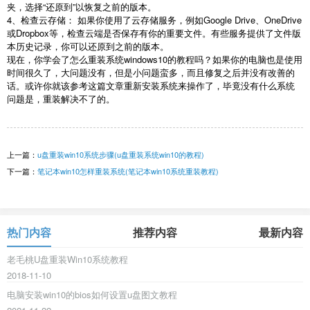
夹，选择
“
还原到
”
以恢复之前的版本。
4
、检查云存储： 如果你使用了云存储服务，例如
Google Drive
、
OneDrive
或
Dropbox
等，检查云端是否保存有你的重要文件。有些服务提供了文件版
本历史记录，你可以还原到之前的版本。
现在，你学会了怎么重装系统
windows10
的教程吗？如果你的电脑也是使用
时间很久了，大问题没有，但是小问题蛮多，而且修复之后并没有改善的
话。或许你就该参考这篇文章重新安装系统来操作了，毕竟没有什么系统
问题是，重装解决不了的。
上一篇：
u盘重装win10系统步骤(u盘重装系统win10的教程)
下一篇：
笔记本win10怎样重装系统(笔记本win10系统重装教程)
热门内容
推荐内容
最新内容
老毛桃U盘重装Win10系统教程
2018-11-10
电脑安装win10的bios如何设置u盘图文教程