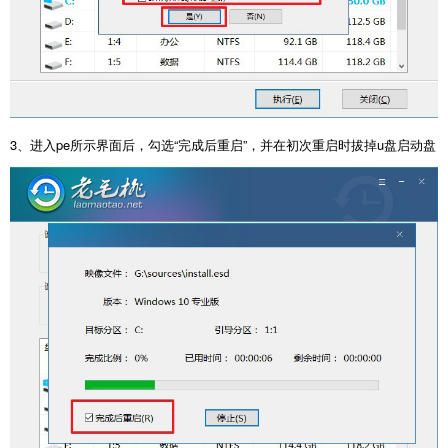
3
、进入
pe
所示界面后，勾选
“
完成后重启
”
，并在初次重启时拔掉
u
盘启动盘