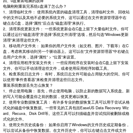
四、
u
盘重装电脑的故障
电脑刚刚重装完系统
c
盘满了怎么办？
1
、清理临时文件： 使用系统内置的磁盘清理工具，清理临时文件、回收站
中的文件以及其他不必要的系统文件。这可以通过在文件资源管理器中右
键点击
C
盘，选择
“
属性
”
后点击
“
磁盘清理
”
来执行。
2
、清理系统更新文件： 一些系统更新会在
C
盘上留下大量临时文件。你可
以通过运行
“
磁盘清理
”
并选择
“
系统文件清理
”
选项，然后勾选
“Windows
更新
清理
”
来清理这些文件。
3
、移动用户文件夹： 如果你的用户文件夹（如文档、图片、下载等）在
C
盘，考虑将其移动到另一个驱动器上。这可以在
“
文件资源管理器
”
中右键点
击用户文件夹，选择
“
属性
” > “
位置
”
来设置。
4
、清理应用程序安装文件夹： 一些应用程序在安装时会在
C
盘上留下安装
文件。你可以手动清理这些文件，或者使用应用程序卸载工具。
5
、检查系统日志文件： 有时，系统日志文件可能会占用较大的空间。你可
以使用
“
事件查看器
”
来检查并清理这些日志文件。
重装系统数据丢失怎么恢复？
1
、停止使用电脑： 首先，停止使用电脑，以防止新的数据写入系统盘。新
的写入可能会覆盖你之前的数据，使其更难以恢复。
2
、使用专业数据恢复工具： 有许多专业的数据恢复工具可以用于尝试从格
式化的磁盘中恢复数据。一些常见的工具包括
EaseUS Data Recovery Wiz
ard
、
Recuva
、
Disk Drill
等。这些工具可以扫描磁盘并尝试找回被删除或格
式化的文件。
3
、使用文件历史或备份： 如果你启用了
Windows
的文件历史或定期备份，
可以尝试从备份中恢复数据。在文件历史中，你可以右键点击文件或文件