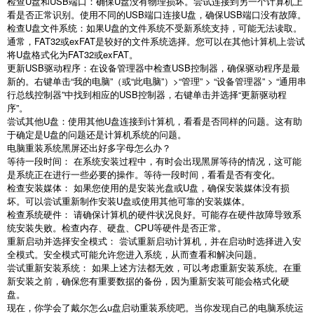
检查
U
盘和
USB
端口：确保
U
盘没有物理损坏。尝试连接到另一个计算机上
看是否正常识别。使用不同的
USB
端口连接
U
盘，确保
USB
端口没有故障。
检查
U
盘文件系统：如果
U
盘的文件系统不受新系统支持，可能无法读取。
通常，
FAT32
或
exFAT
是较好的文件系统选择。您可以在其他计算机上尝试
将
U
盘格式化为
FAT32
或
exFAT
。
更新
USB
驱动程序：在设备管理器中检查
USB
控制器，确保驱动程序是最
新的。右键单击
“
我的电脑
”
（或
“
此电脑
”
）
>“
管理
” > “
设备管理器
” > “
通用串
行总线控制器
”
中找到相应的
USB
控制器，右键单击并选择
“
更新驱动程
序
”
。
尝试其他
U
盘：使用其他
U
盘连接到计算机，看看是否同样的问题。这有助
于确定是
U
盘的问题还是计算机系统的问题。
电脑重装系统黑屏还出好多字母怎么办？
等待一段时间： 在系统安装过程中，有时会出现黑屏等待的情况，这可能
是系统正在进行一些必要的操作。等待一段时间，看看是否有变化。
检查安装媒体： 如果您使用的是安装光盘或
U
盘，确保安装媒体没有损
坏。可以尝试重新制作安装
U
盘或使用其他可靠的安装媒体。
检查系统硬件： 请确保计算机的硬件状况良好。可能存在硬件故障导致系
统安装失败。检查内存、硬盘、
CPU
等硬件是否正常。
重新启动并选择安全模式： 尝试重新启动计算机，并在启动时选择进入安
全模式。安全模式可能允许您进入系统，从而查看和解决问题。
尝试重新安装系统： 如果上述方法都无效，可以考虑重新安装系统。在重
新安装之前，确保您有重要数据的备份，因为重新安装可能会格式化硬
盘。
现在，你学会了戴尔怎么
u
盘启动重装系统吧。当你发现自己的电脑系统运