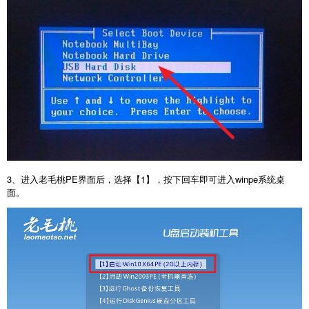
3
、进入老毛桃
PE
界面后，选择【
1
】，按下回车即可进入
winpe
系统桌
面。