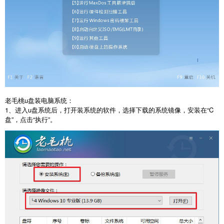
老毛桃
u
盘装电脑系统：
1
、进入
u
盘系统后，打开装系统的软件，选择下载的系统镜像，安装在
“C
盘
”
，点击
“
执行
”
。