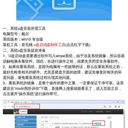
一、系统
u
盘安装所需工具
电脑型号：戴尔
系统版本：
win10
专业版
装机工具：老毛桃
u盘启动盘制作工具
(点击红字下载)
二、系统
u
盘安装提前准备
1
、
U
盘启动盘需要通过软件写入
winpe
系统，由于涉及系统镜像，所以容易
误触电脑杀毒软件。因此，在进行操作之前，就要先关闭安全杀毒软件。
2
、如果你重装系统，是因为电脑有一些故障的话，那么在重装系统之前，
最好先检查相关的硬件。尤其是硬盘方面的故障，建议先修复好相关的坏
道问题，避免重装系统过程出现其他问题。
3
、重装系统的镜像，是整个操作的重中之重，一定要保证干净可靠。这里
建议去
“msdn
我告诉你
”
下载，直接网上搜索就能看见了，进入页面之后，
点击展开
“
操作系统
”
进行操作即可。