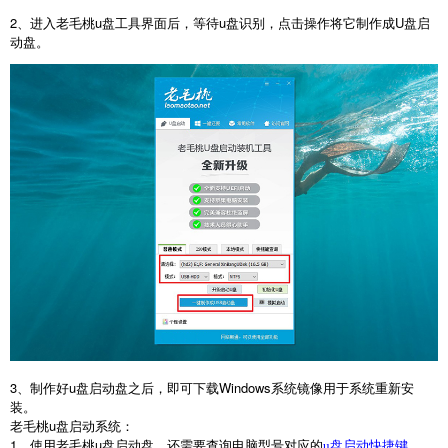
2
、进入老毛桃
u
盘工具界面后，等待
u
盘识别，点击操作将它制作成
U
盘启
动盘。
3
、制作好
u
盘启动盘之后，即可下载
Windows
系统镜像用于系统重新安
装。
老毛桃
u
盘启动系统：
1
、使用老毛桃
u
盘启动盘，还需要查询电脑型号对应的
。
u盘启动快捷键