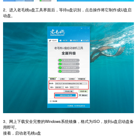
2
、进入老毛桃
u
盘工具界面后，等待
u
盘识别，点击操作将它制作成
U
盘启
动盘。
3
、网上下载安全完整的
Windows
系统镜像，格式为
ISO
，放到
u
盘启动盘备
用即可。
接着，启动老毛桃
u
盘