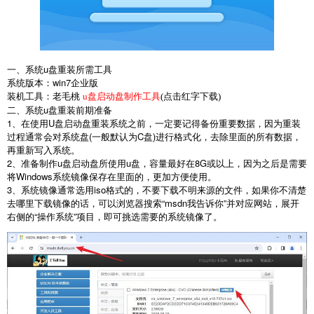
一、系统
u
盘重装所需工具
系统版本：
win7
企业版
装机工具：老毛桃
u盘启动盘制作工具
(点击红字下载)
二、系统
u
盘重装前期准备
1
、在使用
U
盘启动盘重装系统之前，一定要记得备份重要数据，因为重装
过程通常会对系统盘
(
一般默认为
C
盘
)
进行格式化，去除里面的所有数据，
再重新写入系统。
2
、准备制作
u
盘启动盘所使用
u
盘，容量最好在
8G
或以上，因为之后是需要
将
Windows
系统镜像保存在里面的，更加方便使用。
3
、系统镜像通常选用
iso
格式的，不要下载不明来源的文件，如果你不清楚
去哪里下载镜像的话，可以浏览器搜索
“msdn
我告诉你
”
并对应网站，展开
右侧的
“
操作系统
”
项目，即可挑选需要的系统镜像了。