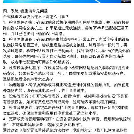
四、系统
u
盘重装常见问题
台式机重装系统后连不上网怎么回事？
1
、检查硬件连接：确保你的台式机使用的是可用的网络线，并正确连接到
路由器或网络交换机上。如果是通过无线连接，请确保
Wi-Fi
适配器正常工
作，并且已连接到正确的
Wi-Fi
网络。
2
、检查网络设备：确保你的路由器或交换机正常工作，尝试连接其他设备
以确认网络是否正常。尝试重启路由器或交换机，然后等待一段时间，再
次尝试连接。检查网络设置打开控制面板，找到
“
网络和共享中心
”
或类似的
选项，确保你的网络设置为自动获取
IP
地址。确保
DNS
设置也是自动获
取，或者手动配置为可用的
DNS
服务器。
3
、检查设备驱动程序：在设备管理器中检查网络适配器的驱动程序是否正
确安装。如果有黄色感叹号或问号，可能需要更新或重新安装驱动程序。
重装系统后没有声音怎么办？
1
、物理连接：确保扬声器或耳机正确连接到计算机的音频插孔。如果使用
外部扬声器，请确保其电源开启，并且音量适中。
2
、设备管理器：打开设备管理器，查看
“
声音、视频和游戏控制器
”
下是否
有音频设备。如果有黄色感叹号或问号，这可能表示驱动程序问题。
3
、检查音量设置：右键单击任务栏上的音量图标，选择
“
打开音量控制
”
或
类似选项。确保主音量和应用程序音量处于适当的水平。
4
、更新或安装音频驱动程序：在设备管理器中找到
“
声音、视频和游戏控制
器
”
，右键单击音频设备，选择
“
更新驱动程序
”
。
通过这篇电脑配置低重装系统方法教程，我们就能让电脑可以恢复流畅操