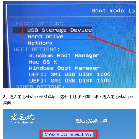
3
、进入老毛桃
winpe
主菜单后，选中【
1
】并回车，即可进入老毛桃
winpe
桌面。