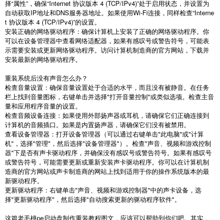
择
“
属性
”
，确保
“Internet
协议版本
4 (TCP/IPv4)”
处于启用状态，并设置为
自动获取
IP
地址和
DNS
服务器地址。如果使用
Wi-Fi
连接，同样检查
“Interne
t
协议版本
4 (TCP/IPv4)”
的设置。
安装正确的网络驱动程序：确保计算机上安装了正确的网络驱动程序。你
可以在设备管理器中查看网络适配器，如果有感叹号或警告符号，可能表
示需要安装或更新网络驱动程序。访问计算机制造商的官方网站，下载并
安装最新的网络驱动程序。
重装系统后没有声音怎么办？
检查音量设置：确保音量设置处于合适的水平，而且没有被静音。在任务
栏上找到音量图标，右键单击并选择
"
打开音量控制
"
或类似选项。检查主音
量和应用程序音量的设置。
检查音频设备连接：如果使用外部扬声器或耳机，请确保它们正确连接到
计算机的音频插口。如果是内置扬声器，请确保它们没有被禁用。
查看设备管理器：打开设备管理器（可以通过右键单击
"
此电脑
"
或
"
计算
机
"
，选择
"
管理
"
，然后选择
"
设备管理器
"
）。检查
"
声音、视频和游戏控制
器
"
下是否有声卡驱动程序，并确保没有感叹号或警告符号。如果有感叹号
或警告符号，可能需要更新或重新安装声卡驱动程序。你可以在计算机制
造商的官方网站或声卡制造商的网站上找到适用于你的操作系统版本的最
新驱动程序。
更新驱动程序：右键单击
"
声音、视频和游戏控制器
"
中的声卡设备，选
择
"
更新驱动程序
"
，然后选择
"
自动搜索更新的驱动程序软件
"
。
这篇老毛桃
pe
启动盘制作重装教程图文，应该可以帮助到你们吧。其实，