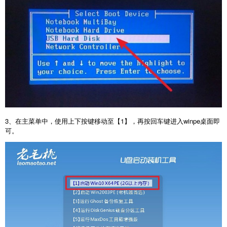
3
、在主菜单中，使用上下按键移动至【
1
】，再按回车键进入
winpe
桌面即
可。