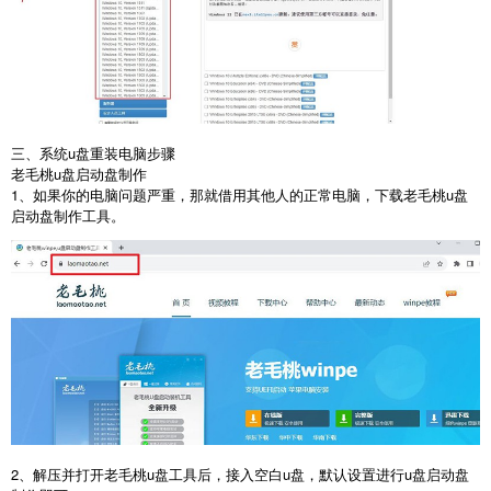
三、系统
u
盘重装电脑步骤
老毛桃
u
盘启动盘制作
1
、如果你的电脑问题严重，那就借用其他人的正常电脑，下载老毛桃
u
盘
启动盘制作工具。
2
、解压并打开老毛桃
u
盘工具后，接入空白
u
盘，默认设置进行
u
盘启动盘