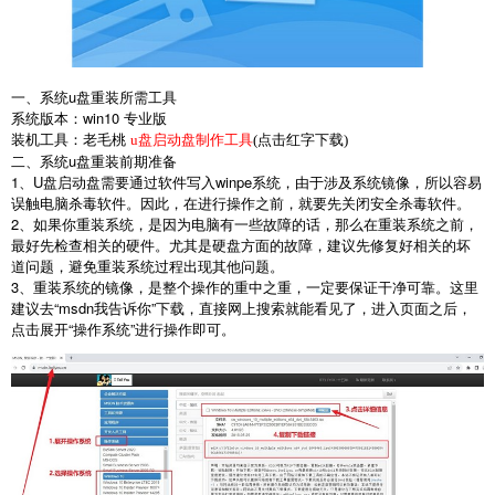
一、系统
u
盘重装所需工具
系统版本：
win10
专业版
装机工具：老毛桃
u盘启动盘制作工具
(点击红字下载)
二、系统
u
盘重装前期准备
1
、
U
盘启动盘需要通过软件写入
winpe
系统，由于涉及系统镜像，所以容易
误触电脑杀毒软件。因此，在进行操作之前，就要先关闭安全杀毒软件。
2
、如果你重装系统，是因为电脑有一些故障的话，那么在重装系统之前，
最好先检查相关的硬件。尤其是硬盘方面的故障，建议先修复好相关的坏
道问题，避免重装系统过程出现其他问题。
3
、重装系统的镜像，是整个操作的重中之重，一定要保证干净可靠。这里
建议去
“msdn
我告诉你
”
下载，直接网上搜索就能看见了，进入页面之后，
点击展开
“
操作系统
”
进行操作即可。