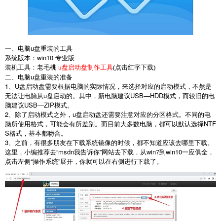
一、电脑
u
盘重装的工具
系统版本：
win10
专业版
装机工具：老毛桃
u盘启动盘制作工具
(点击红字下载)
二、电脑
u
盘重装的准备
1
、
U
盘启动盘需要根据电脑的实际情况，来选择对应的启动模式，不然是
无法让电脑从
u
盘启动的。其中，新电脑建议
USB—HDD
模式，而较旧的电
脑建议
USB—ZIP
模式。
2
、除了启动模式之外，
u
盘启动盘还需要注意对应的分区格式。不同的电
脑所使用格式，可能会有所差别。而目前大多数电脑，都可以默认选择
NTF
S
格式，基本都吻合。
3
、之前，有很多朋友在下载系统镜像的时候，都不知道应该去哪里下载。
这里，小编推荐去
“msdn
我告诉你
”
网站去下载，从
win7
到
win10
一应俱全，
点击左侧
“
操作系统
”
展开，你就可以在右侧进行下载了。