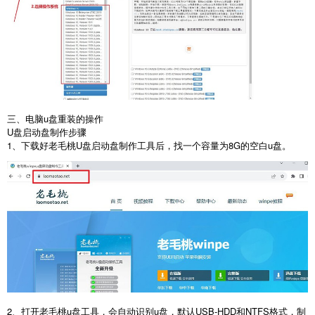
三、电脑
u
盘重装的操作
U
盘启动盘制作步骤
1
、下载好老毛桃
U
盘启动盘制作工具后，找一个容量为
8G
的空白
u
盘。
2
、打开老毛桃
u
盘工具，会自动识别
u
盘，默认
USB-HDD
和
NTFS
格式，制