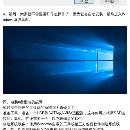
4
、最后，大家就不需要进行什么操作了，因为它会自动安装，最终进入
Wi
ndows
系统桌面。
四、电脑
u
盘重装的故障
如何安全快速的迁移你的系统到固态硬盘？
准备工具：准备一个
USB
到
SATA
或
NVMe
适配器，这样你可以将新
SSD
连
接到计算机。你还需要一个可以克隆磁盘的软件。
创建系统映像：使用
Windows
自带的工具或第三方备份软件创建系统映
像。你可以在控制面板的
"
备份和还原
"
中找到系统映像的选项。