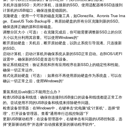
关机并连接
SSD
：关闭计算机，连接新的
SSD
。使用适配器将
SSD
连接到
计算机的
USB
端口，确保连接是稳固的。
克隆硬盘：使用一个可靠的磁盘克隆工具，如
Clonezilla
、
Acronis True Ima
ge
、
EaseUS Todo Backup
等，将原始硬盘的所有分区克隆到新的
SSD
。
确保选择正确的源和目标磁盘。
调整分区大小（可选）：在克隆完成后，你可能需要调整新
SSD
上的分区
大小以充分利用其容量。可以使用
Windows
的
”
断开原始硬盘：关机后，断开原始硬盘，以防止系统引导混淆。只连接新
的
SSD
。
启动计算机：启动计算机并确保系统从新的
SSD
正常启动。在
BIOS/UEFI
设置中，确保新的
SSD
是首选引导设备。
验证系统稳定性：验证系统和所有应用程序在新
SSD
上的稳定性和性能。
确保一切正常运作。
格式化原始硬盘（可选）：如果你不再使用原始硬盘作为系统盘，可以在
确认一切正常之后，使用
Windows
的
”
重装系统后
usb
接口不能用怎么办？
检查
USB
设备和线缆：确保你连接到
USB
接口的设备和线缆都是正常工作
的。尝试使用不同的
USB
设备和线缆来排除硬件问题。
检查设备管理器：在
Windows
中，右键单击
“
此电脑
”
或
“
计算机
”
，选择
“
管
理
”
，打开设备管理器。查看
"
通用串行总线控制器
"
下
更新
USB
驱动程序：在设备管理器中，右键单击有问题的
USB
控制器，选
择
"
更新驱动程序
"
并选择
"
自动搜索更新的驱动程序软件
"
。