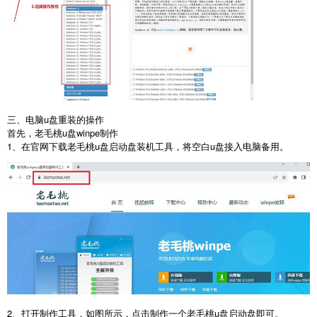
三、电脑
u
盘重装的操作
首先，老毛桃
u
盘
winpe
制作
1
、在官网下载老毛桃
u
盘启动盘装机工具，将空白
u
盘接入电脑备用。
2
、打开制作工具，如图所示，点击制作一个老毛桃
u
盘启动盘即可。