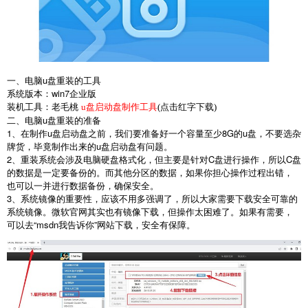
一、电脑
u
盘重装的工具
系统版本：
win7
企业版
装机工具：老毛桃
u盘启动盘制作工具
(点击红字下载)
二、电脑
u
盘重装的准备
1
、在制作
u
盘启动盘之前，我们要准备好一个容量至少
8G
的
u
盘，不要选杂
牌货，毕竟制作出来的
u
盘启动盘有问题。
2
、重装系统会涉及电脑硬盘格式化，但主要是针对
C
盘进行操作，所以
C
盘
的数据是一定要备份的。而其他分区的数据，如果你担心操作过程出错，
也可以一并进行数据备份，确保安全。
3
、系统镜像的重要性，应该不用多强调了，所以大家需要下载安全可靠的
系统镜像。微软官网其实也有镜像下载，但操作太困难了。如果有需要，
可以去
“msdn
我告诉你
”
网站下载，安全有保障。