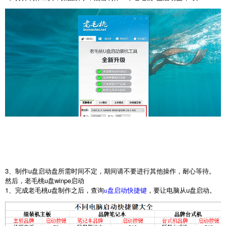
3
、制作
u
盘启动盘所需时间不定，期间请不要进行其他操作，耐心等待。
然后，老毛桃
u
盘
winpe
启动
1
、完成老毛桃
u
盘制作之后，查询
，要让电脑从
u
盘启动。
u盘启动快捷键