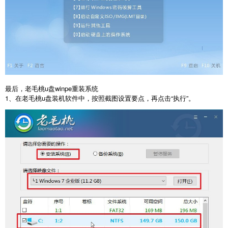
最后，老毛桃
u
盘
winpe
重装系统
1
、在老毛桃
u
盘装机软件中，按照截图设置要点，再点击
“
执行
”
。