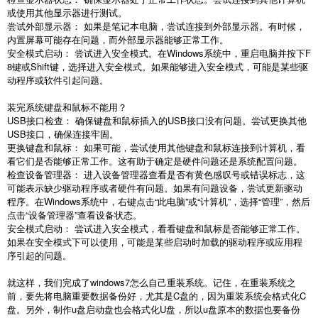
或使用其他显示器进行测试。
尝试外部显示器： 如果是笔记本电脑，尝试连接到外部显示器。有时候，
内置屏幕可能存在问题，而外部显示器能够正常工作。
安全模式启动： 尝试进入安全模式。在
Windows
系统中，重启电脑并按下
F
8
键或
Shift
键，选择进入安全模式。如果能够进入安全模式，可能是某些驱
动程序或软件引起问题。
装完系统键盘和鼠标不能用？
USB
接口检查： 确保键盘和鼠标插入的
USB
接口没有问题。尝试更换其他
USB
接口，确保连接牢固。
更换键盘和鼠标： 如果可能，尝试使用其他键盘和鼠标连接到计算机，看
看它们是否能够正常工作。这有助于确定是硬件问题还是系统配置问题。
检查设备管理器： 进入设备管理器查看是否有黄色感叹号或错误标志，这
可能表示缺少驱动程序或者硬件有问题。如果有问题设备，尝试更新驱动
程序。在
Windows
系统中，右键点击
“
此电脑
”
或
“
计算机
”
，选择
“
管理
”
，然后
点击
“
设备管理器
”
查看设备状态。
安全模式启动： 尝试进入安全模式，看看键盘和鼠标是否能够正常工作。
如果在安全模式下可以使用，可能是某些启动时加载的驱动程序或应用程
序引起的问题。
就这样，我们完成了
windows7
怎么自己重装系统。记住，在重装系统之
前，要先将电脑重要数据备份好，尤其是
C
盘的，因为重装系统会格式化
C
盘。另外，制作
u
盘启动盘也会格式化
U
盘，所以
u
盘原本的数据也要备份