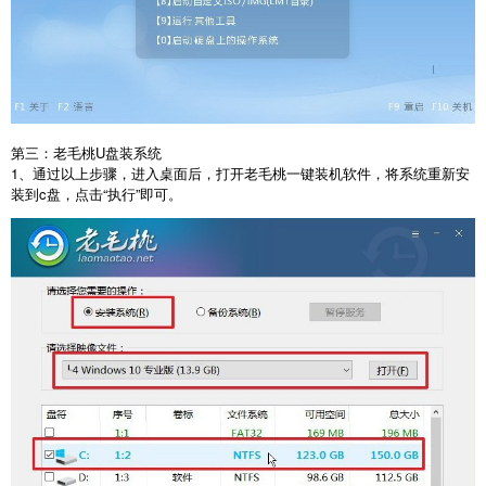
第三：老毛桃
U
盘装系统
1
、通过以上步骤，进入桌面后，打开老毛桃一键装机软件，将系统重新安
装到
c
盘，点击
“
执行
”
即可。