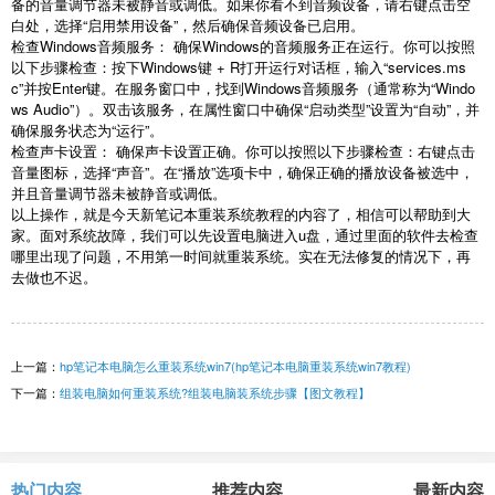
备的音量调节器未被静音或调低。如果你看不到音频设备，请右键点击空
白处，选择
“
启用禁用设备
”
，然后确保音频设备已启用。
检查
Windows
音频服务： 确保
Windows
的音频服务正在运行。你可以按照
以下步骤检查：按下
Windows
键
+ R
打开运行对话框，输入
“services.ms
c”
并按
Enter
键。在服务窗口中，找到
Windows
音频服务（通常称为
“Windo
ws Audio”
）。双击该服务，在属性窗口中确保
“
启动类型
”
设置为
“
自动
”
，并
确保服务状态为
“
运行
”
。
检查声卡设置： 确保声卡设置正确。你可以按照以下步骤检查：右键点击
音量图标，选择
“
声音
”
。在
“
播放
”
选项卡中，确保正确的播放设备被选中，
并且音量调节器未被静音或调低。
以上操作，就是今天新笔记本重装系统教程的内容了，相信可以帮助到大
家。面对系统故障，我们可以先设置电脑进入
u
盘，通过里面的软件去检查
哪里出现了问题，不用第一时间就重装系统。实在无法修复的情况下，再
去做也不迟。
上一篇：
hp笔记本电脑怎么重装系统win7(hp笔记本电脑重装系统win7教程)
下一篇：
组装电脑如何重装系统?组装电脑装系统步骤【图文教程】
热门内容
推荐内容
最新内容