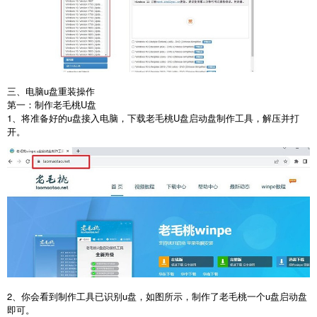
三、电脑u盘重装操作
第一：制作老毛桃
U
盘
1
、将准备好的
u
盘接入电脑，下载老毛桃
U
盘启动盘制作工具，解压并打
开。
2
、你会看到制作工具已识别
u
盘，如图所示，制作了老毛桃一个
u
盘启动盘
即可。