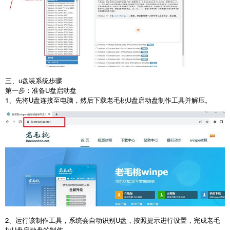
三、
u
盘装系统步骤
第一步：准备
U
盘启动盘
1
、先将
U
盘连接至电脑，然后下载老毛桃
U
盘启动盘制作工具并解压。
2
、运行该制作工具，系统会自动识别
U
盘，按照提示进行设置，完成老毛
桃
U
盘启动盘的制作。