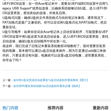
UEFI/BIOS
设置：在一些
Acer
笔记本中，需要在
UEFI
或
BIOS
设置中启用
"L
egacy USB Support"
或类似选项，以确保系统能够识别
U
盘。进入
UEFI/BI
OS
设置界面，查找类似的选项，并将其启用。
U
盘格式问题：确保
U
盘的文件系统格式与你的笔记本兼容。通常情况下，
FAT32
格式是最广泛兼容的。你可以尝试将
U
盘格式化为
FAT32
格式，然后
重新尝试。
U
盘引导顺序：如果你尝试在
Acer
笔记本上启动安装程序，可能需要在
UEF
I/BIOS
设置中将
U
盘设置为首选启动设备。进入
UEFI/BIOS
设置界面，查找
启动选项，确保
U
盘在启动顺序中排在第一位。
就这样，我们完成了旧笔记本重装系统教程详细教程了。面对需要安装系
统的电脑，基本都可以通过
u
盘启动盘来操作，因为它是通过
usb
接口来操
作的，只要这里没有问题，电脑就可以设置
u
盘启动电脑，进而重装系统，
你学会了吗？
上一篇：
如何将U盘设置成启动盘重装?u盘启动盘制作重装教程【图文】
下一篇：
如何用PE重装系统电脑?pe启动盘制作重装步骤【教程】
热门内容
推荐内容
最新内容