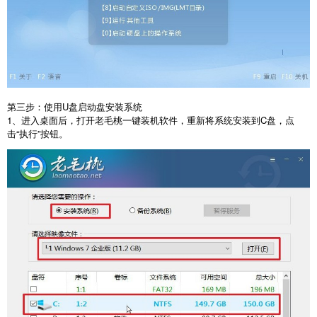
第三步：使用
U
盘启动盘安装系统
1
、进入桌面后，打开老毛桃一键装机软件，重新将系统安装到
C
盘，点
击
“
执行
”
按钮。