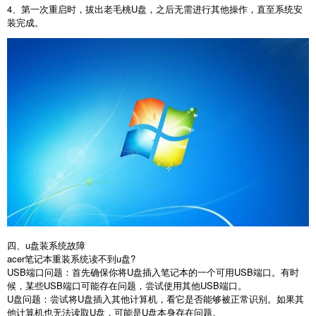
4
、第一次重启时，拔出老毛桃
U
盘，之后无需进行其他操作，直至系统安
装完成。
四、
u
盘装系统故障
acer
笔记本重装系统读不到
u
盘
?
USB
端口问题：首先确保你将
U
盘插入笔记本的一个可用
USB
端口。有时
候，某些
USB
端口可能存在问题，尝试使用其他
USB
端口。
U
盘问题：尝试将
U
盘插入其他计算机，看它是否能够被正常识别。如果其
他计算机也无法读取
U
盘，可能是
U
盘本身存在问题。