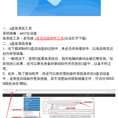
一、
u
盘装系统工具
系统镜像：
win7
企业版
装系统工具：老毛桃
(
点击红字下载
)
u盘启动盘制作工具
二、
u
盘装系统准备
1
、在下载和制作
U
盘启动盘的过程中，务必关闭杀毒软件，以免误将其识
别为有害病毒。
2
、一般情况下，使用
U
盘重装系统后，相关电脑的驱动会被完整安装。但
若你担心此事，也可以事先准备好驱动软件并存放在
U
盘中，以备不时之
需。
3
、此外，除了驱动程序，你还可以将所需的操作系统保存在
U
盘启动盘
中，这将使后续操作更加便捷。若不清楚如何获取镜像文件，可访问
“MSD
N
我告诉你
”
网站。