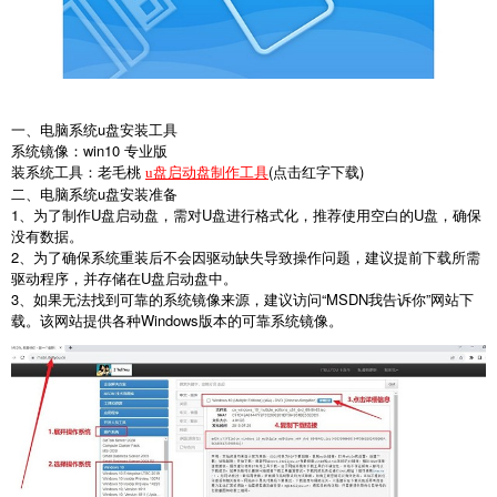
一、电脑系统
u
盘安装工具
系统镜像：
win10
专业版
装系统工具：老毛桃
(
点击红字下载
)
u盘启动盘制作工具
二、电脑系统
u
盘安装准备
1
、为了制作
U
盘启动盘，需对
U
盘进行格式化，推荐使用空白的
U
盘，确保
没有数据。
2
、为了确保系统重装后不会因驱动缺失导致操作问题，建议提前下载所需
驱动程序，并存储在
U
盘启动盘中。
3
、如果无法找到可靠的系统镜像来源，建议访问“
MSDN
我告诉你
”
网站下
载。该网站提供各种
Windows
版本的可靠系统镜像。