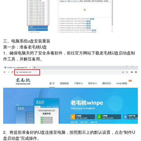
三、电脑系统
u
盘安装重装
第一步：准备老毛桃
U
盘
1
、确保电脑关闭了安全杀毒软件，前往官方网站下载老毛桃
U
盘启动盘制
作工具，并解压备用。
2
、将提前准备好的
U
盘连接至电脑，按照图示上的默认设置，点击
“
制作
U
盘启动盘
”
完成操作。