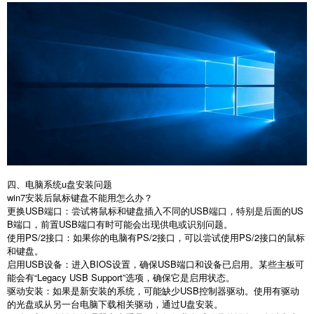
四、电脑系统
u
盘安装问题
win7
安装后鼠标键盘不能用怎么办？
更换
USB
端口：尝试将鼠标和键盘插入不同的
USB
端口，特别是后面的
US
B
端口，前置
USB
端口有时可能会出现供电或识别问题。
使用
PS/2
接口：如果你的电脑有
PS/2
接口，可以尝试使用
PS/2
接口的鼠标
和键盘。
启用
USB
设备：进入
BIOS
设置，确保
USB
端口和设备已启用。某些主板可
能会有
“Legacy USB Support”
选项，确保它是启用状态。
驱动安装：如果是新安装的系统，可能缺少
USB
控制器驱动。使用有驱动
的光盘或从另一台电脑下载相关驱动，通过
U
盘安装。