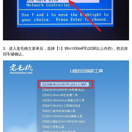
3
、进入老毛桃主菜单后，选择【
1
】
Win10X64PE(2GB
以上内存
)
，然后按
回车键确认。