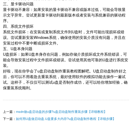
三、显卡驱动问题
显卡驱动不兼容：如果安装的显卡驱动不兼容或版本过低，可能会导致显
示文字异常。尝试更新显卡驱动到最新版本或者安装与系统兼容的驱动程
序。
四、系统文件损坏
系统文件损坏：在安装或复制系统文件到
U
盘时，文件可能出现损坏或错
误。尝试重新安装
Windows
系统，确保使用的安装介质没有问题，并且在
安装过程中不要中断或损坏文件。
五、
U
盘本身问题
U
盘损坏：如果
U
盘本身存在问题，例如存储介质损坏或文件系统错误，可
能会导致安装过程中文件损坏或错误。尝试使用其他可靠的
U
盘进行系统安
装。
好啦，现在你学会了
u
盘启动盘制作重装教程图解吧。
U
盘启动盘制作好之
后，你可以不用着急去重装系统，最好使用软件的模拟功能去操作一遍试
试。这样子，不仅仅可以测试
u
盘是否制作成功，还可以给你增加经验，确
保重装系统顺利。
上一篇：
msdn做u盘启动盘的步骤?u盘启动盘制作重装步骤【详细教程】
下一篇：
如何用U盘做启动盘.U盘要多大内存?u盘启动盘制作教程【详细步骤】