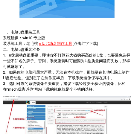
一、电脑
u
盘重装工具
系统镜像：
win10
专业版
装系统工具：老毛桃
(
点击红字下载
)
u盘启动盘制作工具
二、电脑
u
盘重装准备
1
、
u
盘启动盘很重要，即使你不打算花大钱购买高价的
U
盘，也要避免选择
一些不知名的牌子。否则，系统重装时可能因为
U
盘质量问题而失败，那样
可就麻烦了。
2
、如果你的电脑问题太严重，无法在本机操作，那就要在其他电脑上制作
U
盘启动盘。但别忘了在制作完毕后，下载系统镜像保存在其中。
3
、选用可靠的系统镜像至关重要，建议下载经过安全验证的镜像，比如
在“
msdn
我告诉你
”
网站下载的镜像就是个不错的选择。