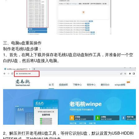
三、电脑
u
盘重装操作
制作老毛桃
U
盘步骤：
1
、首先，在网上下载并保存老毛桃
U
盘启动盘制作工具，并准备好一个空
白的
U
盘，然后将
U
盘接入电脑。
2
、解压并打开老毛桃
U
盘工具，等待它识别
U
盘，默认设置为
USB-HDD
和
NTFS
格式，开始制作
U
盘启动盘。