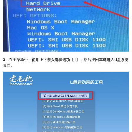
3
、在主菜单中，使用上下箭头选择选项【
1
】，然后按回车键进入
U
盘系统
桌面。