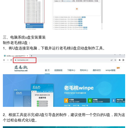
三、电脑系统
u
盘安装重装
制作老毛桃
U
盘：
1
、将
U
盘连接至电脑，下载并运行老毛桃
U
盘启动盘制作工具。
2
、根据工具提示完成
U
盘引导盘的制作，建议使用一个空白的
U
盘，因为这
个过程会格式化
U
盘。