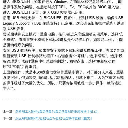
进入
BIOS/UEFI
：如果在进入
Windows
之前鼠标和键盘能够工作，可能
是操作系统的问题。在启动时按下
DEL
、
F2
、
ESC
或其他
BIOS
进入键，
进入
BIOS/UEFI
设置，确认
USB
控制器已启用。
启用
USB
传统支持：在
BIOS/UEFI
设置中，找到
USB
设置，确保
“USB
Legacy Support”
（
USB
传统支持）已启用。这会确保旧版操作系统可以识
别
USB
设备。
尝试启动到安全模式：重启电脑，按
F8
键进入高级启动选项菜单。选择
“
安
全模式
”
。查看在安全模式下鼠标和键盘是否能够工作。如果能工作，可能
是驱动程序的问题。
安装
USB
驱动程序：如果在安全模式下鼠标和键盘能够工作，尝试更新或
重新安装
USB
控制器驱动程序：右键点击
“
计算机
”
，选择
“
管理
”
。选择
“
设
备管理器
”
。找到
“
通用串行总线控制器
”
，右键点击，选择
“
更新驱动程
序
”
或
“
卸载
”
后再重启。
上面的操作，就是本次
u
盘启动盘制作重装步骤了。对于部分人来说，重装
系统很难，但如果使用的是
u
盘启动盘的话，那就不难了，因为它重装系统
的操作经过了大量的优化。所以，只要你按照教程一步步操作，就能轻松
学会了。
上一篇：
怎样用工具制作u盘启动盘?u盘启动盘制作重装方法【图示】
下一篇：
怎么用电脑制作U盘启动盘?u盘启动盘制作教程【图文】