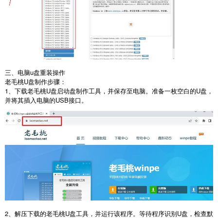
三、电脑
u
盘重装操作
老毛桃
U
盘制作步骤：
1
、下载老毛桃
U
盘启动盘制作工具，并保存至电脑。准备一枚空白的
U
盘，
并将其插入电脑的
USB
接口。
2
、解压下载的老毛桃
U
盘工具，并运行该程序。等待程序识别
U
盘，检查默