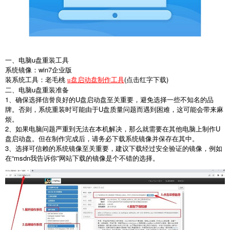
一、电脑
u
盘重装工具
系统镜像：
win7
企业版
装系统工具：老毛桃
(
点击红字下载
)
u盘启动盘制作工具
二、电脑
u
盘重装准备
1
、确保选择信誉良好的
U
盘启动盘至关重要，避免选择一些不知名的品
牌。否则，系统重装时可能由于
U
盘质量问题而遇到困难，这可能会带来麻
烦。
2
、如果电脑问题严重到无法在本机解决，那么就需要在其他电脑上制作
U
盘启动盘。但在制作完成后，请务必下载系统镜像并保存在其中。
3
、选择可信赖的系统镜像至关重要，建议下载经过安全验证的镜像，例如
在
“msdn
我告诉你
”
网站下载的镜像是个不错的选择。