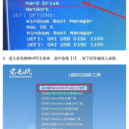
3
、进入老毛桃
WinPE
主菜单，选中选项【
1
】，按下回车键进入桌面。