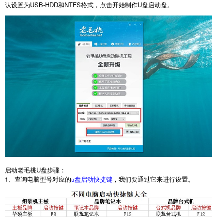
认设置为
USB-HDD
和
NTFS
格式，点击开始制作
U
盘启动盘。
启动老毛桃
U
盘步骤：
1
、查询电脑型号对应的
，我们要通过它来进行设置。
u盘启动快捷键