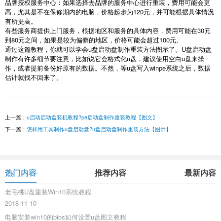
品牌授权服务中心：如果选择去品牌的服务中心进行重装，费用可能会更
高，尤其是不在保修期内的电脑，价格起步为
120
元，并可能根据具体情况
有所提高。
有些服务商提供上门服务，根据地区和服务的具体内容，费用可能在
30
元
到
80
元之间，如果是较为偏僻的地区，价格可能会超过
100
元。
通过这篇教程，你就可以学会
u
盘启动盘制作重装方法图示了。
U
盘启动盘
制作有许多细节要注意，比如说它会格式化
u
盘，建议使用空白
u
盘来操
作，或者提前备份好原有的数据。不然，等
u
盘写入
winpe
系统之后，数据
估计就找不回来了。
上一篇：
u启动启动盘装机教程?pe启动盘制作重装教程【图文】
下一篇：
怎样用工具制作u盘启动盘?u盘启动盘制作重装方法【图示】
热门内容
推荐内容
最新内容
老毛桃U盘重装Win10系统教程
2018-11-10
电脑安装win10的bios如何设置u盘图文教程