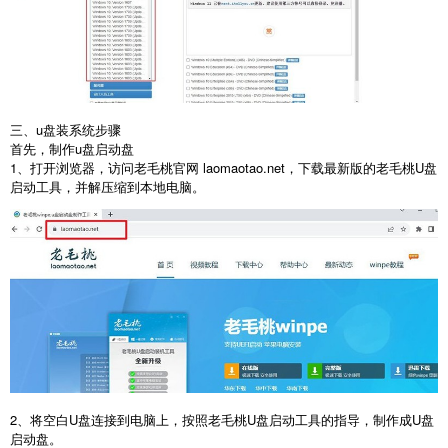
三、
u
盘装系统步骤
首先，制作
u
盘启动盘
1
、打开浏览器，访问老毛桃官网
laomaotao.net
，下载最新版的老毛桃
U
盘
启动工具，并解压缩到本地电脑。
2
、将空白
U
盘连接到电脑上，按照老毛桃
U
盘启动工具的指导，制作成
U
盘
启动盘。