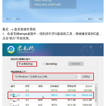
最后，
u
盘安装操作系统
1
、在老毛桃
winpe
桌面中，找到并打开
U
盘装机工具，将镜像安装到
C
盘，
点击
“
执行
”
开始安装。