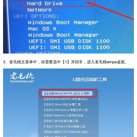
3
、老毛桃主菜单中，你需要选中【
1
】并回车，进入老毛桃
winpe
桌面。