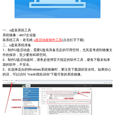
一、
u
盘装系统工具
系统镜像：
win7
企业版
装系统工具：老毛桃
(
点击红字下载
)
u盘启动盘制作工具
二、
u
盘装系统准备
1
、制作
U
盘启动盘，需要
U
盘有具备充足的可用空间，尤其是考虑到镜像文
件的保存，至少要有
8GB
空间。
2
、制作
U
盘启动盘时，请务必使用官方指定的软件工具，避免下载未知来
源的软件，不安全。
3
、在选择适合的
Windows
系统镜像时，要注意下载源的安全性。如果担心
的话，可以访问
“msdn
我告诉你
”
下载可靠的系统镜像。