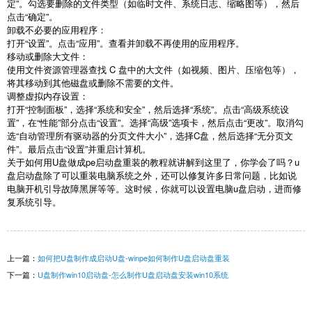
定
”
。勾选要删除的文件类型（如临时文件、系统日志、缩略图等），然后
点击
“
确定
”
。
卸载不必要的应用程序：
打开“设置”。点击“应用”。查看并卸载不再使用的应用程序。
移动或删除大文件：
使用文件资源管理器查找
C
盘中的大文件（如视频、图片、压缩包等），
将其移动到其他磁盘或删除不需要的文件。
调整虚拟内存设置：
打开“控制面板”，选择“系统和安全”，然后选择“系统”。点击“高级系统设
置”，在“性能”部分点击“设置”。选择“高级”选项卡，然后点击“更改”。取消勾
选“自动管理所有驱动器的分页文件大小”，选择
C
盘，然后选择
“
无分页文
件
”
。最后点击
“
设置
”
并重启计算机。
关于如何用
U
盘做成
pe
启动盘重装的教程就讲解到这里了，你学会了吗？
u
盘启动盘除了可以重装电脑系统之外，还可以修复许多日常问题，比如说
电脑开机引导故障黑屏等等。这时候，你就可以设置电脑
u
盘启动，进而修
复系统引导。
上一篇：
如何把U盘制作成启动U盘-winpe如何制作U盘启动盘重装
下一篇：
U盘制作win10启动盘-怎么制作U盘启动盘安装win10系统