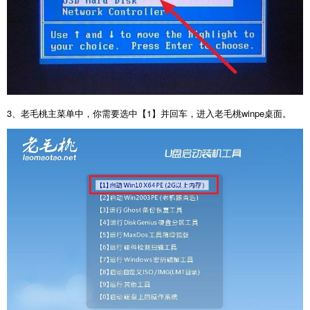
3
、老毛桃主菜单中，你需要选中【
1
】并回车，进入老毛桃
winpe
桌面。