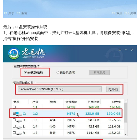
最后，
u
盘安装操作系统
1
、在老毛桃
winpe
桌面中，找到并打开
U
盘装机工具，将镜像安装到
C
盘，
点击
“
执行
”
开始安装。