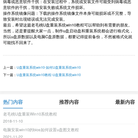
病毒或恶意软件干扰：在安装过程中，系统或安装文件可能受到病毒或恶
意软件的干扰，导致安装失败或系统文件损坏。
操作系统镜像问题：下载的操作系统镜像文件本身可能损坏或不完整，导
致安装时出现错误或无法完成安装。
最后，希望这篇老毛桃
U
盘重装系统
win10
教程可以帮助到有需要的朋友。
当然，还是要提醒大家一点，制作
u
盘启动盘和重装系统都会进行格式化，
所以
u
盘原数据以及电脑
C
盘原数据，都要记得提前备份，不然被格式化就
可能找不回来了。
上一篇：
U盘重装系统win10-如何U盘重装系统win10
下一篇：
U盘重装系统win10教程-U盘重装系统win10
热门内容
推荐内容
最新内容
老毛桃U盘重装Win10系统教程
2018-11-10
电脑安装win10的bios如何设置u盘图文教程
2021-11-22