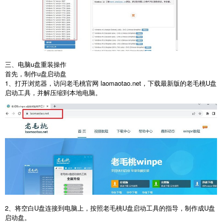
三、电脑
u
盘重装操作
首先，制作
u
盘启动盘
1
、打开浏览器，访问老毛桃官网
laomaotao.net
，下载最新版的老毛桃
U
盘
启动工具，并解压缩到本地电脑。
2
、将空白
U
盘连接到电脑上，按照老毛桃
U
盘启动工具的指导，制作成
U
盘
启动盘。