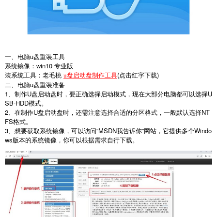
一、电脑
u
盘重装工具
系统镜像：
win10
专业版
装系统工具：老毛桃
(
点击红字下载
)
u盘启动盘制作工具
二、电脑
u
盘重装准备
1
、制作
U
盘启动盘时，要正确选择启动模式，现在大部分电脑都可以选择
U
SB-HDD
模式。
2
、在制作
U
盘启动盘时，还需注意选择合适的分区格式，一般默认选择
NT
FS
格式。
3
、想要获取系统镜像，可以访问“
MSDN
我告诉你
”
网站，它提供多个
Windo
ws
版本的系统镜像，你可以根据需求自行下载。