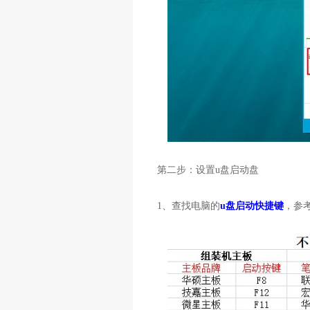
第二步：设置
u
盘启动盘
1
、查找电脑的
u盘启动快捷键
，参